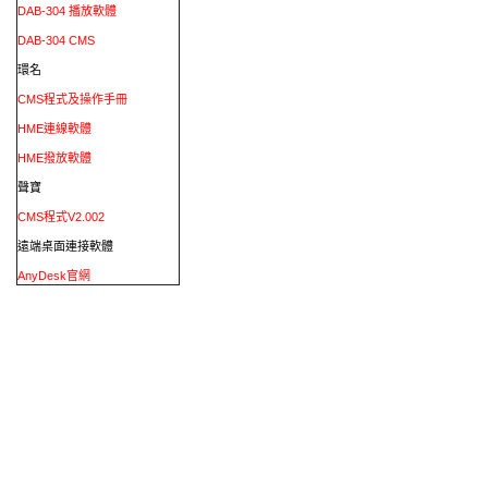
DAB-304 播放軟體
DAB-304 CMS
環名
CMS程式及操作手冊
HME連線軟體
HME撥放軟體
聲寶
CMS程式V2.002
遠端桌面連接軟體
AnyDesk官網