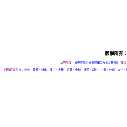
版權所有
公司地址：
台中市豐原區三豐路二段229巷3號
電話
服務區域包含：
台中、豐原、彰化、潭子、大雅、后里、東勢、神岡、新社、三義、沙鹿、大甲、