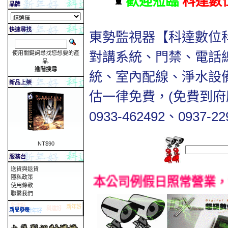
歡迎蒞臨
科達數
品牌
快速尋找
東勢監視器【科達數位
對講系統、門禁、電話
使用關鍵詞尋找您想要的產
品.
進階搜尋
統、室內配線、淨水設
新品上架
估一律免費，(免費到府服務
0933-462492、0937-22
NT$90
服務台
送貨與退貨
隱私政策
本公司例假日照常營業，營
使用條款
聯繫我們