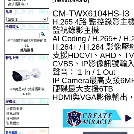
[TWX6104HS-I3]
高清攝影機
(1)
CM-TWX6104HS-I3
品牌
H.265 4路 監控錄影主
快速尋找
監視錄影主機
AI Coding / H.265+ / H.
使用關鍵詞尋找您想要的產
H.264+ / H.264 影像
品.
進階搜尋
支援HDCVI、AHD、TV
新品上架
CVBS、IP影像訊號輸
聲音： 1 In / 1 Out
IP Camera最高支援6
硬碟最大支援6TB
200萬畫素紅外線攝影機
NT$0
HDMI與VGA影像輸出，
服務台
送貨與退貨
隱私政策
使用條款
聯繫我們