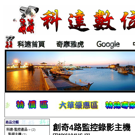
商品分類
創奇4路監控錄影主機
科達-監控產品
->
(2)
監視主機
(1)