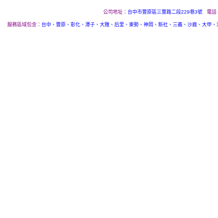
公司地址：
台中市豐原區三豐路二段229巷3號
電話
服務區域包含：
台中、豐原、彰化、潭子、大雅、后里、東勢、神岡、新社、三義、沙鹿、大甲、