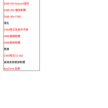
DAB-304 ActiveX插件
DAB-304 播放軟體
DAB-304 CMS
環名
CMS程式及操作手冊
HME連線軟體
HME撥放軟體
聲寶
CMS程式V2.002
遠端桌面連接軟體
AnyDesk官網