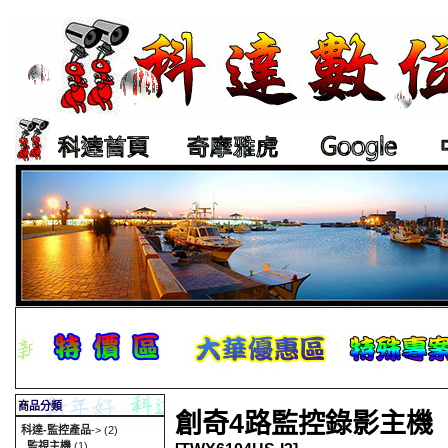
商品分類
創奇4路監控錄影主機
科達-監控產品
->
(2)
監視主機
(1)