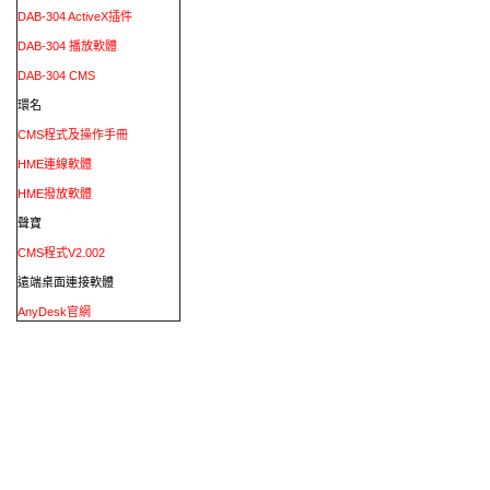
DAB-304 ActiveX插件
DAB-304 播放軟體
DAB-304 CMS
環名
CMS程式及操作手冊
HME連線軟體
HME撥放軟體
聲寶
CMS程式V2.002
遠端桌面連接軟體
AnyDesk官網