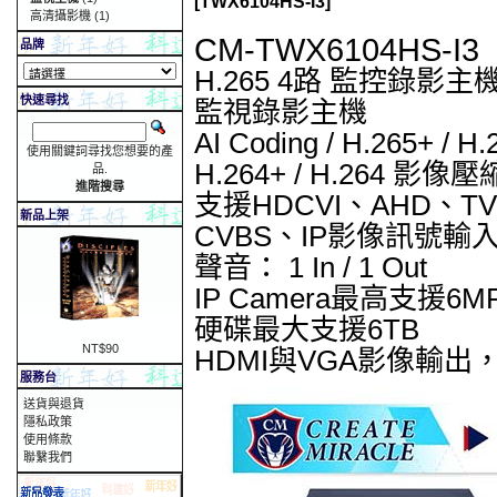
[TWX6104HS-I3]
高清攝影機
(1)
CM-TWX6104HS-I3
品牌
H.265 4路 監控錄影主
快速尋找
監視錄影主機
AI Coding / H.265+ / H.
使用關鍵詞尋找您想要的產
H.264+ / H.264 影像
品.
進階搜尋
支援HDCVI、AHD、TV
新品上架
CVBS、IP影像訊號輸
聲音： 1 In / 1 Out
IP Camera最高支援6
硬碟最大支援6TB
NT$90
HDMI與VGA影像輸出，
服務台
送貨與退貨
隱私政策
使用條款
聯繫我們