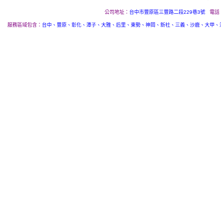
公司地址：
台中市豐原區三豐路二段229巷3號
電話
服務區域包含：
台中、豐原、彰化、潭子、大雅、后里、東勢、神岡、新社、三義、沙鹿、大甲、