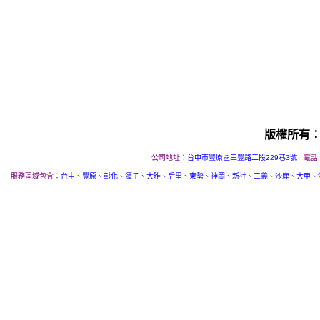
版權所有
公司地址：
台中市豐原區三豐路二段229巷3號
電話
服務區域包含：
台中、豐原、彰化、潭子、大雅、后里、東勢、神岡、新社、三義、沙鹿、大甲、