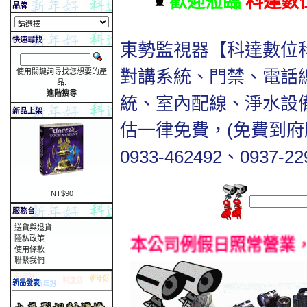
歡迎蒞臨
科達數
品牌
快速尋找
東勢監視器【科達數位
對講系統、門禁、電話
使用關鍵詞尋找您想要的產
品.
進階搜尋
統、室內配線、淨水設
新品上架
估一律免費，(免費到府服務
0933-462492、0937-22
NT$90
服務台
送貨與退貨
隱私政策
本公司例假日照常營業，營
使用條款
聯繫我們