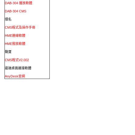
DAB-304 播放軟體
DAB-304 CMS
環名
CMS程式及操作手冊
HME連線軟體
HME撥放軟體
聲寶
CMS程式V2.002
遠端桌面連接軟體
AnyDesk官網