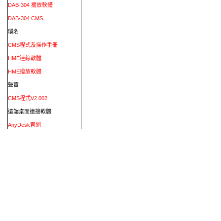
DAB-304 播放軟體
DAB-304 CMS
環名
CMS程式及操作手冊
HME連線軟體
HME撥放軟體
聲寶
CMS程式V2.002
遠端桌面連接軟體
AnyDesk官網