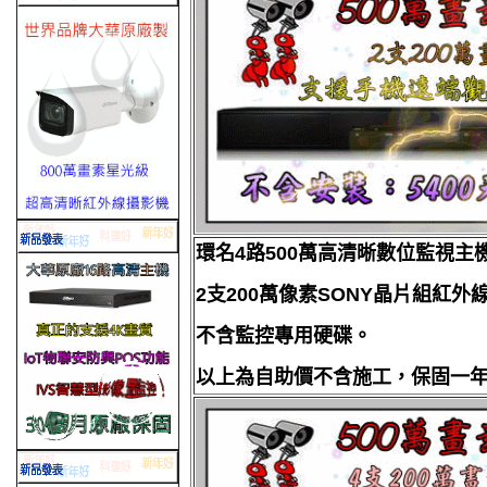
環名4路500萬高清晰數位監視主
2支200萬像素SONY晶片組紅外
不含監控專用硬碟。
以上為自助價不含施工，保固一