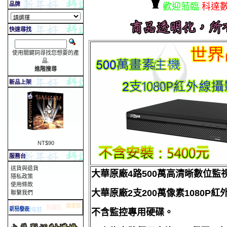
品牌
歡迎蒞臨
科達
快速尋找
使用關鍵詞尋找您想要的產
品.
進階搜尋
新品上架
NT$90
服務台
送貨與退貨
大華原廠4路500萬高清晰數位監
隱私政策
使用條款
大華原廠2支200萬像素1080P紅
聯繫我們
不含監控專用硬碟。