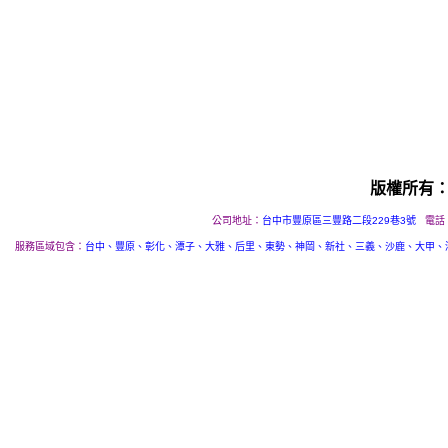
版權所有
公司地址：
台中市豐原區三豐路二段229巷3號
電話
服務區域包含：
台中、豐原、彰化、潭子、大雅、后里、東勢、神岡、新社、三義、沙鹿、大甲、