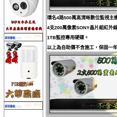
環名4路500萬高清晰數位監視主
4支200萬像素SONY晶片組紅外
1TB監控專用硬碟。
以上為自助價不含施工，保固一