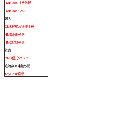
DAB-304 播放軟體
DAB-304 CMS
環名
CMS程式及操作手冊
HME連線軟體
HME撥放軟體
聲寶
CMS程式V2.002
遠端桌面連接軟體
AnyDesk官網